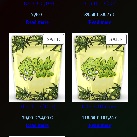
BIG BUD (1G)
BIG BUD (5G)
Original
Current
7,90
€
39,50
€
38,25
€
price
price
Read more
Read more
was:
is:
39,50 €.
38,25 €.
PRODUCT
PROD
SALE
SALE
ON
ON
SALE
SALE
BIG BUD (10G)
BIG BUD (15G)
Original
Current
Original
Current
79,00
€
74,00
€
118,50
€
107,25
€
price
price
price
price
Read more
Read more
was:
is:
was:
is: