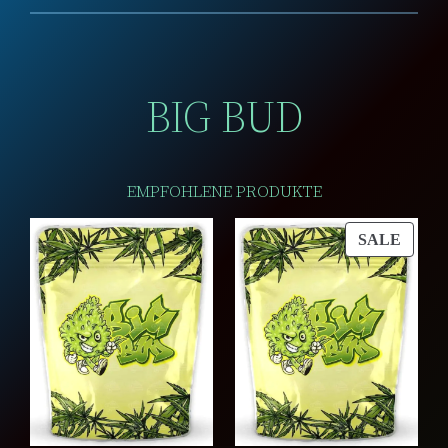
BIG BUD
EMPFOHLENE PRODUKTE
PROD
SALE
ON
SALE