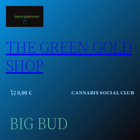
Skip
to
content
THE GREEN GOLD
SHOP
CANNABIS SOCIAL CLUB
0,00 €
BIG BUD