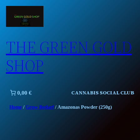
Skip
to
content
THE GREEN GOLD
SHOP
CANNABIS SOCIAL CLUB
0,00 €
Home
/
Grow Bedarf
/ Amazonas Powder (250g)