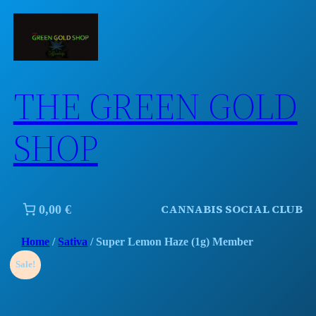
Skip
to
content
THE GREEN GOLD
SHOP
CANNABIS SOCIAL CLUB
0,00 €
Home
/
Sativa
/ Super Lemon Haze (1g) Member
Sale!