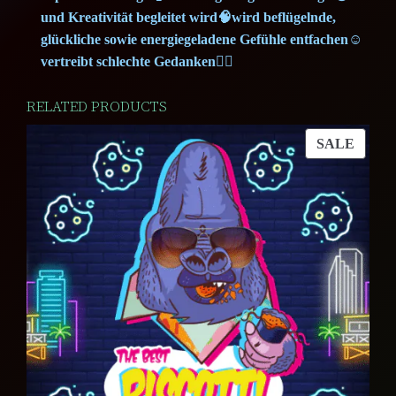
0
€
und Kreativität begleitet wird🧠wird beflügelnde,
glückliche sowie energiegeladene Gefühle entfachen☺️
.
vertreibt schlechte Gedanken💆‍♂️
€
RELATED PRODUCTS
.
PROD
SALE
ON
SALE