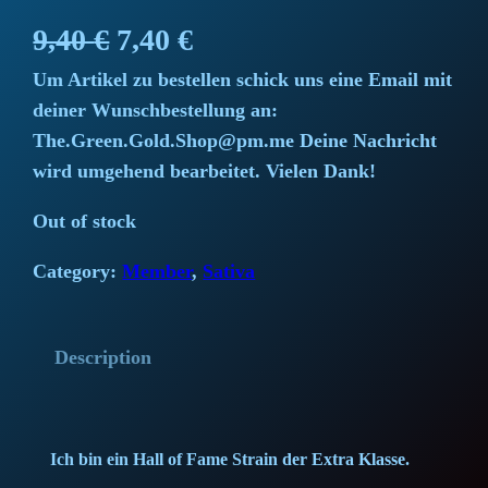
O
C
9,40
€
7,40
€
Um Artikel zu bestellen schick uns eine Email mit
r
u
deiner Wunschbestellung an:
i
r
The.Green.Gold.Shop@pm.me Deine Nachricht
wird umgehend bearbeitet. Vielen Dank!
g
r
Out of stock
i
e
Category:
Member
, 
Sativa
n
n
a
t
Description
l
p
p
r
Ich bin ein Hall of Fame Strain der Extra Klasse.
r
i