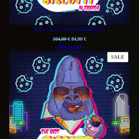
BISCOTTI (10G) (MEMBER )
Original
Current
104,00
€
84,00
€
price
price
Add to cart
was:
is:
PROD
SALE
104,00 €.
84,00 €.
ON
SALE