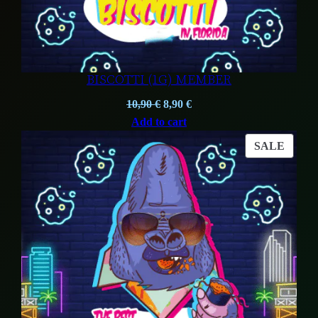
BISCOTTI (1G) MEMBER
Original
Current
10,90
€
8,90
€
price
price
Add to cart
was:
is:
PROD
SALE
10,90 €.
8,90 €.
ON
SALE