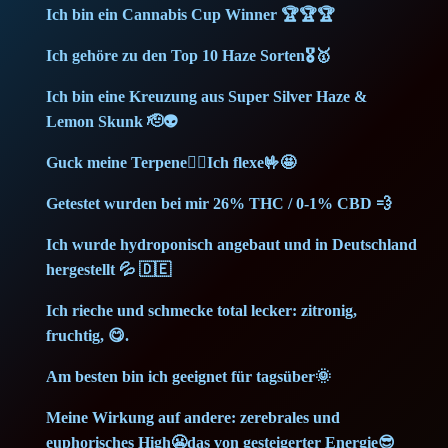
Ich bin ein Cannabis Cup Winner 🏆🏆🏆
i
c
Ich gehöre zu den Top 10 Haze Sorten🎖️🥇
c
e
Ich bin eine Kreuzung aus Super Silver Haze &
e
i
Lemon Skunk 🫡👽
w
s
Guck meine Terpene🙂‍↕️Ich flexe🤟🤩
a
:
Getestet wurden bei mir 26% THC / 0-1% CBD 💨
s
7
Ich wurde hydroponisch angebaut und in Deutschland
hergestellt 💦 🇩🇪
:
,
Ich rieche und schmecke total lecker: zitronig,
9
4
fruchtig, 😋.
,
0
Am besten bin ich geeignet für tagsüber🌞
4
Meine Wirkung auf andere: zerebrales und
euphorisches High😬das von gesteigerter Energie😎