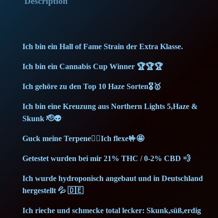
Description
i
l
p
r
v
r
i
e
Ich bin ein Hall of Fame Strain der Extra Klasse.
r
i
c
Ich bin ein Cannabis Cup Winner 🏆🏆🏆
H
c
e
a
Ich gehöre zu den Top 10 Haze Sorten🎖️🥇
z
e
i
Ich bin eine Kreuzung aus Northern Lights 5,Haze &
e
Skunk 🫡👽
w
s
(
1
Guck meine Terpene🙂‍↕️Ich flexe🤟🤩
a
:
g
Getestet wurden bei mir 21% THC / 0-2% CBD 💨
)
s
5
Ich wurde hydroponisch angebaut und in Deutschland
M
:
,
hergestellt 💦 🇩🇪
e
m
7
9
Ich rieche und schmecke total lecker: Skunk,süß,erdig