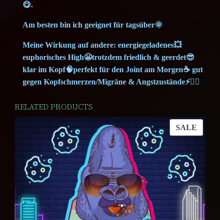
b
😋.
,
0
e
Am besten bin ich geeignet für tagsüber🌞
r
9
q
Meine Wirkung auf andere: energiegeladenes💥
0
€
u
euphorisches High😬trotzdem friedlich & geerdet😎
klar im Kopf🧠perfekt für den Joint am Morgen☕ gut
a
.
gegen Kopfschmerzen/Migräne & Angstzustände⚡💆‍♀️
n
t
€
RELATED PRODUCTS
i
.
t
PROD
SALE
ON
y
SALE