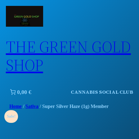
Skip
to
content
THE GREEN GOLD
SHOP
CANNABIS SOCIAL CLUB
0,00 €
Home
/
Sativa
/ Super Silver Haze (1g) Member
Sale!