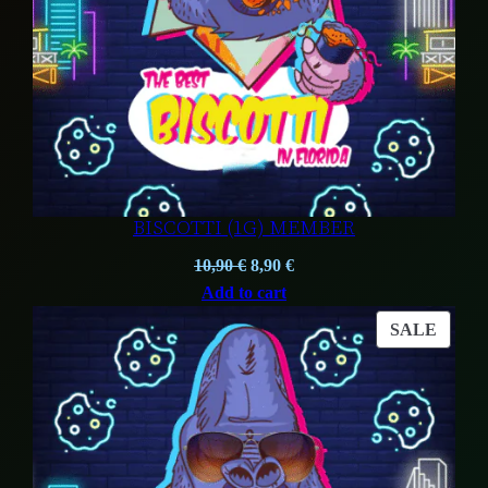
BISCOTTI (1G) MEMBER
Original
Current
10,90
€
8,90
€
price
price
Add to cart
was:
is:
PROD
SALE
10,90 €.
8,90 €.
ON
SALE