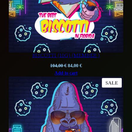
BISCOTTI (10G) (MEMBER )
Original
Current
104,00
€
84,00
€
price
price
Add to cart
was:
is:
PROD
SALE
104,00 €.
84,00 €.
ON
SALE