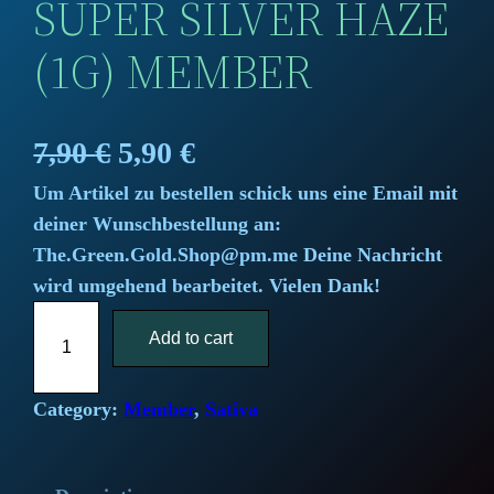
SUPER SILVER HAZE
(1G) MEMBER
O
C
7,90
€
5,90
€
Um Artikel zu bestellen schick uns eine Email mit
r
u
deiner Wunschbestellung an:
i
r
The.Green.Gold.Shop@pm.me Deine Nachricht
wird umgehend bearbeitet. Vielen Dank!
g
r
S
i
Add to cart
e
u
p
n
n
e
Category:
Member
, 
Sativa
a
t
r
S
l
p