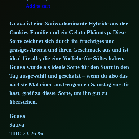
price
price
Add to cart
was:
is:
272,50 €.
241,25 €.
Guava ist eine Sativa-dominante Hybride aus der
Cookies-Familie und ein Gelato-Phänotyp. Diese
Sorte zeichnet sich durch ihr fruchtiges und
grasiges Aroma und ihren Geschmack aus und ist
ideal für alle, die eine Vorliebe für Süßes haben.
Guava wurde als ideale Sorte für den Start in den
Tag ausgewählt und geschätzt – wenn du also das
nächste Mal einen anstrengenden Samstag vor dir
hast, greif zu dieser Sorte, um ihn gut zu
überstehen.
Guava
Sativa
THC 23-26 %