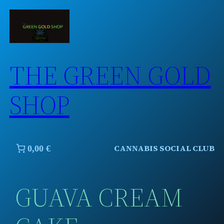
Skip
to
content
THE GREEN GOLD
SHOP
CANNABIS SOCIAL CLUB
0,00 €
GUAVA CREAM