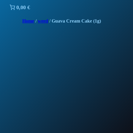
0,00 €
Home
/
weed
/ Guava Cream Cake (1g)