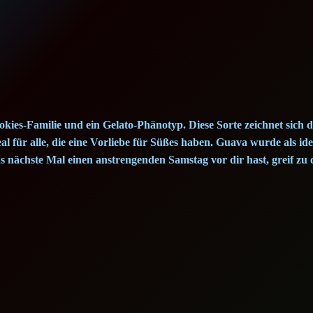
a
C
r
e
a
m
C
kies-Familie und ein Gelato-Phänotyp. Diese Sorte zeichnet sich d
a
 für alle, die eine Vorliebe für Süßes haben. Guava wurde als idea
 nächste Mal einen anstrengenden Samstag vor dir hast, greif zu d
k
e
(
1
g
)
q
u