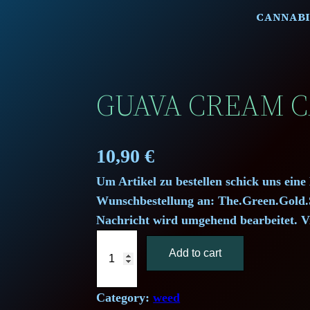
CANNABI
GUAVA CREAM C
10,90
€
Um Artikel zu bestellen schick uns eine
Wunschbestellung an: The.Green.Gol
Nachricht wird umgehend bearbeitet. V
G
Add to cart
u
a
v
Category:
weed