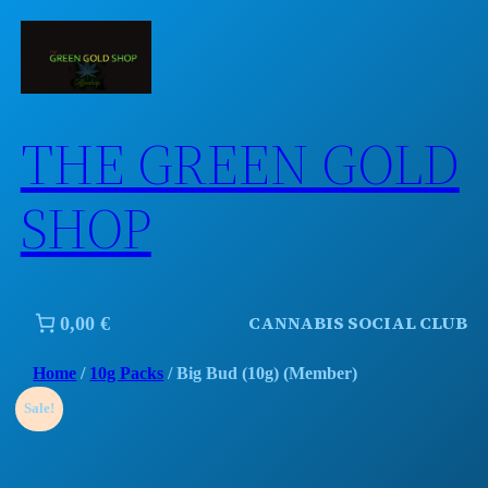
Skip
to
content
THE GREEN GOLD
SHOP
CANNABIS SOCIAL CLUB
0,00 €
Home
/
10g Packs
/ Big Bud (10g) (Member)
Sale!