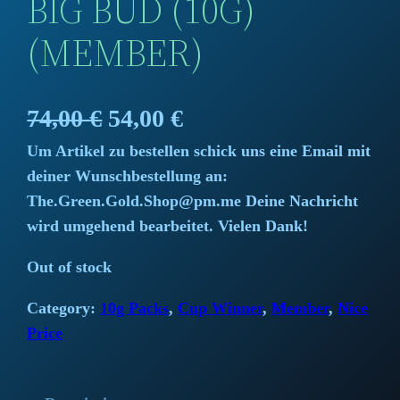
BIG BUD (10G)
(MEMBER)
O
C
74,00
€
54,00
€
Um Artikel zu bestellen schick uns eine Email mit
r
u
deiner Wunschbestellung an:
i
r
The.Green.Gold.Shop@pm.me Deine Nachricht
wird umgehend bearbeitet. Vielen Dank!
g
r
Out of stock
i
e
Category:
10g Packs
, 
Cup Winner
, 
Member
, 
Nice
n
n
Price
a
t
l
p