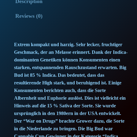
Description
p
r
Reviews (0)
r
i
i
c
Extrem kompakt und harzig. Sehr lecker, fruchtiger
c
e
Geschmack, der an Melasse erinnert. Dank der Indica-
dominanten Genetiken können Konsumenten einen
e
i
starken, entspannenden Rauschzustand erwarten. Big
Bud ist 85 % Indica. Das bedeutet, dass das
w
s
resultierende High stark, und beruhigend ist. Einige
a
:
Konsumenten berichten auch, dass die Sorte
Albernheit und Euphorie auslöst. Dies ist vielleicht ein
s
5
Hinweis auf die 15 % Sativa der Sorte. Sie wurde
ursprünglich in den 1980ern in der USA entwickelt.
:
4
Der “War on Drugs” brachte Grower dazu, die Sorte
in die Niederlande zu bringen. Die Big Bud war
7
,
Cannabis Cup-Gewinner in der Kategorie “Indica