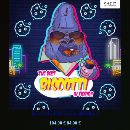
PROD
SALE
ON
SALE
BISCOTTI (10G) (MEMBER )
Original
Current
104,00
€
84,00
€
price
price