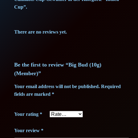
4
0
Cup”.
,
0
There are no reviews yet.
0
0
€
.
Be the first to review “Big Bud (10g)
(Member)”
€
Your email address will not be published.
Required
.
fields are marked
*
Your rating
*
Your review
*