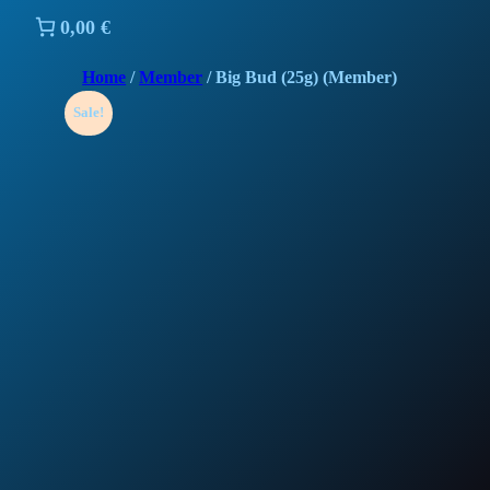
0,00 €
Home
/
Member
/ Big Bud (25g) (Member)
Sale!