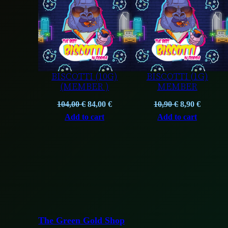
ON
ON
SALE
SA
BISCOTTI (10G)
BISCOTTI (1G)
(MEMBER )
MEMBER
Original
Current
Original
Curren
104,00
€
84,00
€
10,90
€
8,90
€
price
price
price
price
Add to cart
Add to cart
was:
is:
was:
is:
104,00 €.
84,00 €.
10,90 €.
8,90 €.
The Green Gold Shop