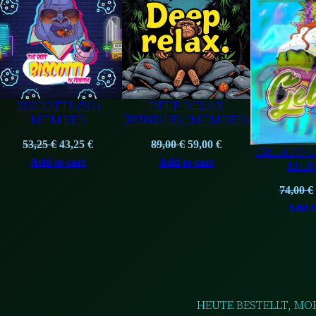
ON
ON
LE
SALE
SALE
BISCOTTI (5G)
DEEP RELAX
MEMBER
(BUNDLE) (MEMBER)
t
Original
Current
Original
Current
53,25
€
43,25
€
89,00
€
59,00
€
GELATO C
price
price
price
price
Add to cart
Add to cart
MEM
was:
is:
was:
is:
74,00
€
53,25 €.
43,25 €.
89,00 €.
59,00 €.
Add t
HEUTE BESTELLT, MO