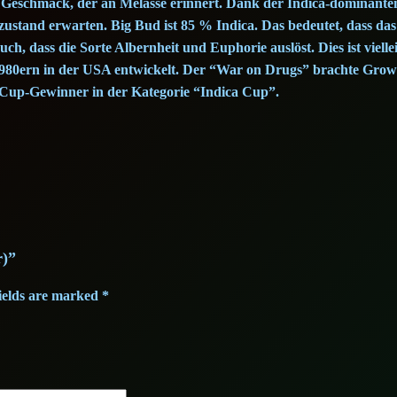
r Geschmack, der an Melasse erinnert. Dank der Indica-dominant
:
3
tand erwarten. Big Bud ist 85 % Indica. Das bedeutet, dass das 
h, dass die Sorte Albernheit und Euphorie auslöst. Dies ist viellei
1
7
1980ern in der USA entwickelt. Der “War on Drugs” brachte Grower
 Cup-Gewinner in der Kategorie “Indica Cup”.
8
,
7
5
,
0
5
0
€
r)”
.
ields are marked
*
€
.