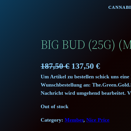
CANNABI
BIG BUD (25G) 
O
C
187,50
€
137,50
€
Um Artikel zu bestellen schick uns eine
r
u
Wunschbestellung an: The.Green.Gol
i
r
Nachricht wird umgehend bearbeitet. V
g
r
Out of stock
i
e
Category:
Member
, 
Nice Price
n
n