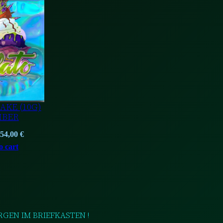
ON
SALE
AKE (10G)
BER
Original
Current
54,00
€
price
price
o cart
was:
is:
74,00 €.
54,00 €.
RGEN IM BRIEFKASTEN !