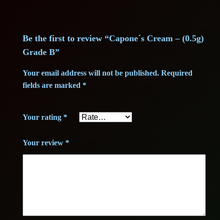
,
B
5
€
q
u
Be the first to review “Capone´s Cream – (0.5g)
0
.
a
Grade B”
n
Your email address will not be published.
Required
t
fields are marked
*
€
i
t
.
Your rating
*
y
Your review
*