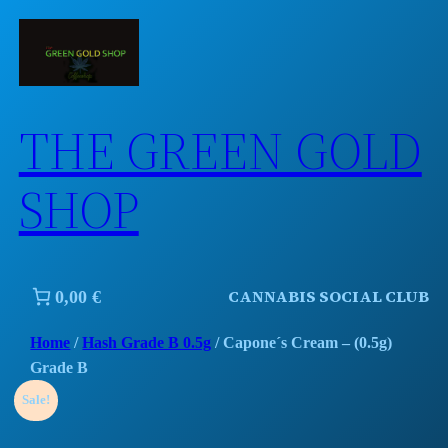
Skip
to
content
THE GREEN GOLD
SHOP
CANNABIS SOCIAL CLUB
0,00 €
Home
/
Hash Grade B 0.5g
/ Capone´s Cream – (0.5g)
Grade B
Sale!