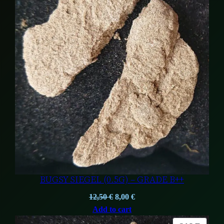
BUGSY SIEGEL (0.5G) – GRADE B++
Original
Current
12,50
€
8,00
€
price
price
Add to cart
was:
is: