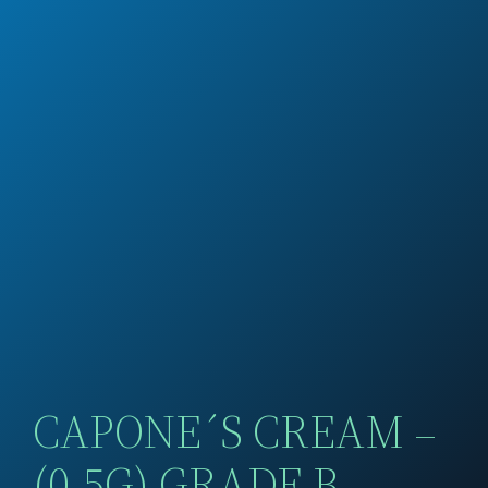
CAPONE´S CREAM –
(0.5G) GRADE B