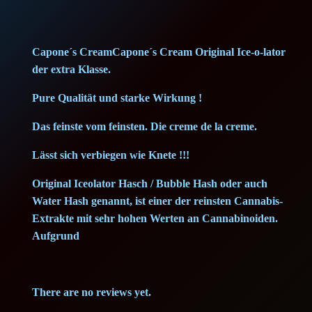
r
i
r
e
i
c
Capone´s CreamCapone´s Cream Original Ice-o-lator
a
c
e
der extra Klasse.
m
–
Pure Qualität und starke Wirkung !
e
i
(
Das feinste vom feinsten. Die creme de la creme.
w
s
0
.
Lässt sich verbiegen wie Knete !!!
a
:
5
Original Iceolator Hasch / Bubble Hash oder auch
g
s
8
Water Hash genannt, ist
einer der reinsten Cannabis-
)
Extrakte mit sehr hohen Werten an Cannabinoiden
.
:
,
G
Aufgrund
r
1
0
a
2
0
d
There are no reviews yet.
e