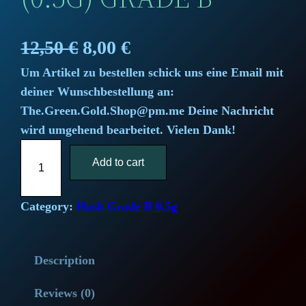
O
C
12,50
€
8,00
€
Um Artikel zu bestellen schick uns eine Email mit
r
u
deiner Wunschbestellung an:
i
r
The.Green.Gold.Shop@pm.me Deine Nachricht
wird umgehend bearbeitet. Vielen Dank!
g
r
C
i
Add to cart
e
a
p
n
n
o
Category:
Hash Grade B 0.5g
a
t
n
e
l
p
Description
´
s
p
r
Reviews (0)
C