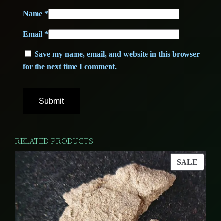
Name
*
Email
*
Save my name, email, and website in this browser
for the next time I comment.
RELATED PRODUCTS
PROD
SALE
ON
SALE