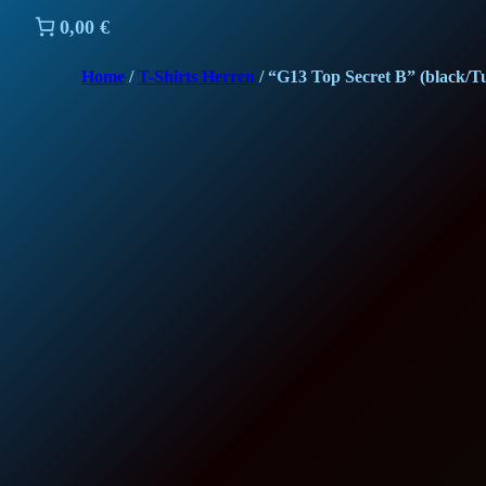
0,00 €
Home
/
T-Shirts Herren
/ “G13 Top Secret B” (black/T