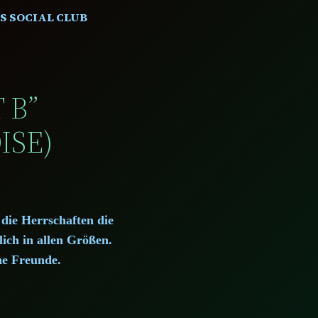
S SOCIAL CLUB
 B”
ISE)
die Herrschaften die
ich in allen Größen.
ne Freunde.