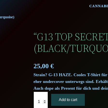
CANNABI
urquoise)
“G13 TOP SECRET
(BLACK/TURQUO
25,00
€
Strain? G-13 HAZE. Cooles T-Shirt für 
eher undercover unterwegs sind. Erhältl
Auch dope als Present für dich und dei
"
Add to cart
G