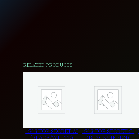
RELATED PRODUCTS
“G13 TOP SECRET A”
“G13 TOP SECRET C”
(BLACK/WHITE)
(BLACK/GREEN)