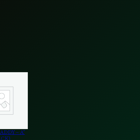
DDY – A”
ACK)