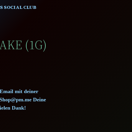
S SOCIAL CLUB
AKE (1G)
 Email mit deiner
d.Shop@pm.me Deine
ielen Dank!