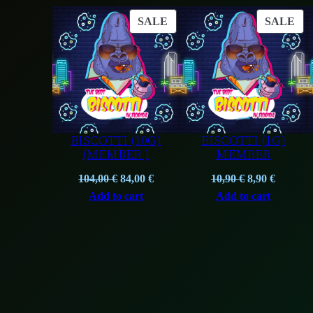
PRODUCT
PR
SALE
SALE
ON
ON
SALE
SA
BISCOTTI (10G)
BISCOTTI (1G)
(MEMBER )
MEMBER
Original
Current
Original
Curren
104,00
€
84,00
€
10,90
€
8,90
€
price
price
price
price
Add to cart
Add to cart
was:
is:
was:
is:
104,00 €.
84,00 €.
10,90 €.
8,90 €.