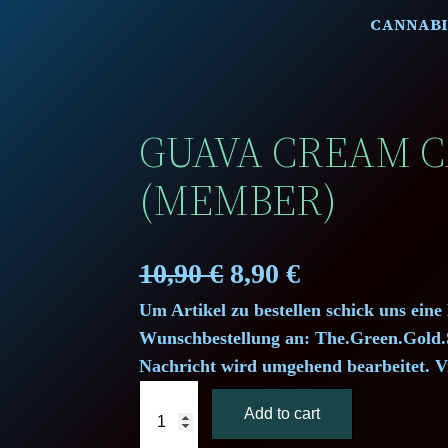
CANNABI
GUAVA CREAM C
(MEMBER)
O
C
10,90
€
8,90
€
Um Artikel zu bestellen schick uns eine
r
u
Wunschbestellung an: The.Green.Gol
i
r
Nachricht wird umgehend bearbeitet. V
G
g
r
Add to cart
u