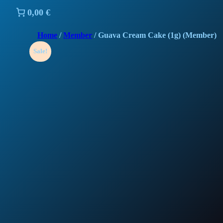
0,00 €
Home
/
Member
/ Guava Cream Cake (1g) (Member)
Sale!