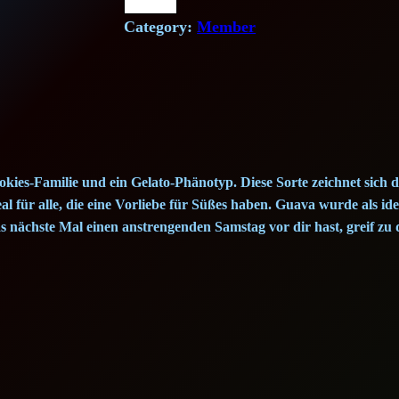
i
e
a
v
Category:
Member
n
n
a
a
t
C
r
l
p
e
a
p
r
m
kies-Familie und ein Gelato-Phänotyp. Diese Sorte zeichnet sich d
r
i
C
 für alle, die eine Vorliebe für Süßes haben. Guava wurde als idea
a
 nächste Mal einen anstrengenden Samstag vor dir hast, greif zu d
i
c
k
c
e
e
(
e
i
1
w
s
g
)
a
: