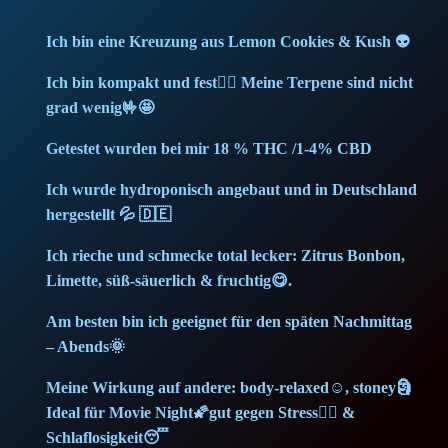
K
i
c
Ich bin eine Kreuzung aus Lemon Cookies & Kush 👽
u
c
e
s
Ich bin kompakt und fest🙂‍↕️ Meine Terpene sind nicht
h
grad wenig🤟🤩
e
i
(
Getestet wurden bei mir 18 % THC /1-4% CBD
w
s
1
g
Ich wurde hydroponisch angebaut und in Deutschland
a
:
)
hergestellt 💦 🇩🇪
M
s
3
Ich rieche und schmecke total lecker: Zitrus Bonbon,
e
Limette, süß-säuerlich & fruchtig😋.
:
,
m
Am besten bin ich geeignet für den späten Nachmittag
b
5
7
– Abends🌞
e
,
0
r
Meine Wirkung auf andere: body-relaxed☺️, stoney🗿
q
Ideal für Movie Night🌠gut gegen Stress💆‍♂️ &
7
u
Schlaflosigkeit😴