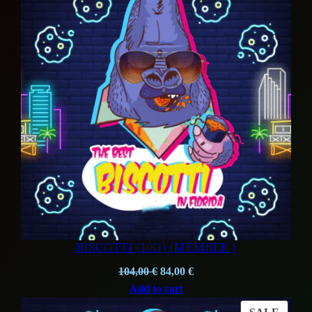
ON
SALE
BISCOTTI (10G) (MEMBER )
Original
Current
104,00
€
84,00
€
price
price
Add to cart
was:
is:
PROD