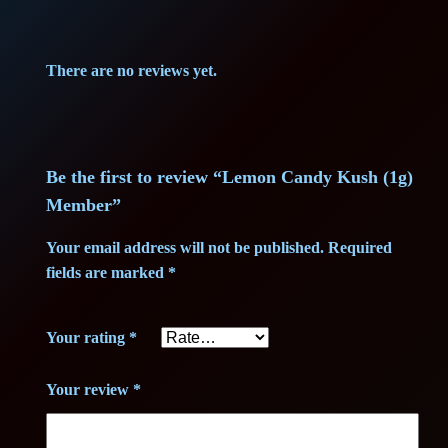
0
€
a
n
.
t
There are no reviews yet.
i
€
t
.
y
Be the first to review “Lemon Candy Kush (1g)
Member”
Your email address will not be published.
Required
fields are marked
*
Your rating
*
Your review
*