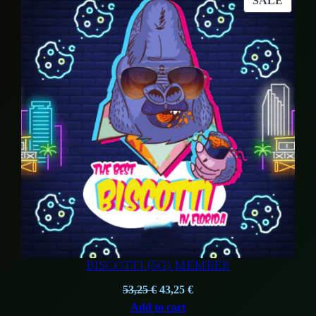
SALE
104,00 €.
84,00 €.
ON
SALE
BISCOTTI (5G) MEMBER
Original
Current
53,25
€
43,25
€
price
price
Add to cart