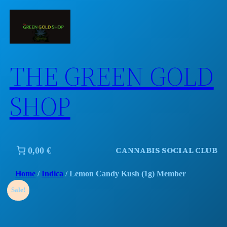
Skip
to
content
THE GREEN GOLD
SHOP
CANNABIS SOCIAL CLUB
0,00 €
Home
/
Indica
/ Lemon Candy Kush (1g) Member
Sale!