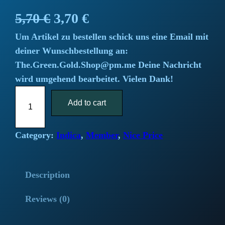
O
C
5,70
€
3,70
€
Um Artikel zu bestellen schick uns eine Email mit
r
u
deiner Wunschbestellung an:
i
r
The.Green.Gold.Shop@pm.me Deine Nachricht
wird umgehend bearbeitet. Vielen Dank!
g
r
L
i
Add to cart
e
e
m
n
n
o
Category:
Indica
, 
Member
, 
Nice Price
a
t
n
C
l
p
Description
a
n
p
r
Reviews (0)
d
r
i
y