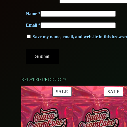
Name
*
Email
*
Save my name, email, and website in this browser
RELATED PRODUCTS
PRODUCT
PR
SALE
SALE
ON
ON
SALE
SA