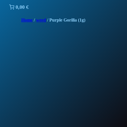
0,00 €
Home
/
weed
/ Purple Gorilla (1g)