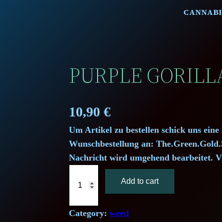
CANNABI
PURPLE GORILLA
10,90
€
Um Artikel zu bestellen schick uns eine
Wunschbestellung an: The.Green.Gol
Nachricht wird umgehend bearbeitet. V
P
Add to cart
u
r
p
Category:
weed