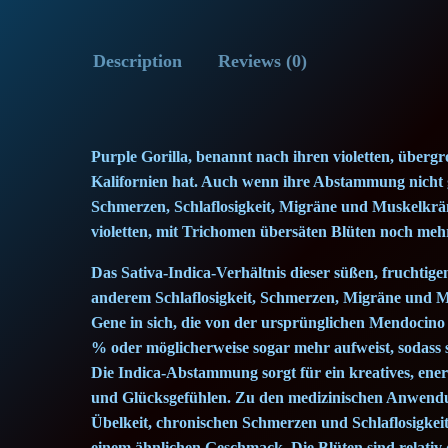
Description
Reviews (0)
Purple Gorilla, benannt nach ihren violetten, übergr
Kalifornien hat. Auch wenn ihre Abstammung nicht ga
Schmerzen, Schlaflosigkeit, Migräne und Muskelkräm
violetten, mit Trichomen übersäten Blüten noch mehr
Das Sativa-Indica-Verhältnis dieser süßen, fruchtige
anderem Schlaflosigkeit, Schmerzen, Migräne und M
Gene in sich, die von der ursprünglichen Mendocino
% oder möglicherweise sogar mehr aufweist, sodass si
Die Indica-Abstammung sorgt für ein kreatives, ene
und Glücksgefühlen. Zu den medizinischen Anwend
Übelkeit, chronischen Schmerzen und Schlaflosigkeit
einem ähnlichen Geschmack. Die Blüten sind relativ