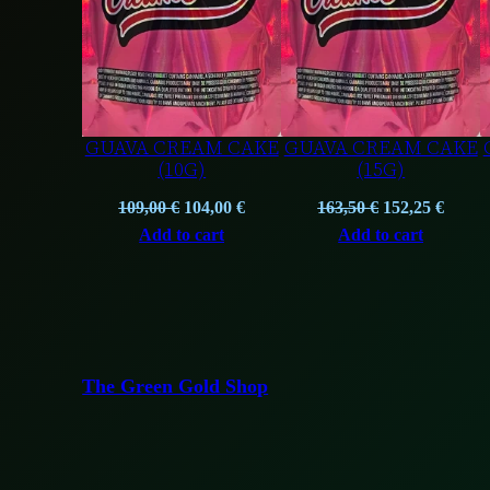
GUAVA CREAM CAKE
GUAVA CREAM CAKE
(10G)
(15G)
Original
Current
Original
Curre
109,00
€
104,00
€
163,50
€
152,25
€
price
price
price
price
Add to cart
Add to cart
was:
is:
was:
is:
109,00 €.
104,00 €.
163,50 €.
152,25
The Green Gold Shop