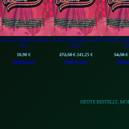
GUAVA CREAM CAKE
GUAVA CREAM CAKE
GUAVA CR
(1G)
(25G)
(5
nt
Original
Current
10,90
€
272,50
€
241,25
€
54,50
€
price
price
Add to cart
Add to cart
Add t
was:
is:
 €.
272,50 €.
241,25 €.
HEUTE BESTELLT, MO