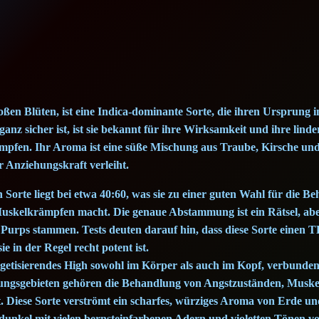
l
e
G
o
r
i
oßen Blüten, ist eine Indica-dominante Sorte, die ihren Ursprung 
l
nz sicher ist, ist sie bekannt für ihre Wirksamkeit und ihre lin
l
pfen. Ihr Aroma ist eine süße Mischung aus Traube, Kirsche und 
 Anziehungskraft verleiht.
a
(
n Sorte liegt bei etwa 40:60, was sie zu einer guten Wahl für die 
1
uskelkrämpfen macht. Die genaue Abstammung ist ein Rätsel, aber
g
 Purps stammen. Tests deuten darauf hin, dass diese Sorte einen 
)
e in der Regel recht potent ist.
q
rgetisierendes High sowohl im Körper als auch im Kopf, verbunden
ungsgebieten gehören die Behandlung von Angstzuständen, Musk
u
. Diese Sorte verströmt ein scharfes, würziges Aroma von Erde und
a
 dunkel mit vielen bernsteinfarbenen Adern und violetten Tönen v