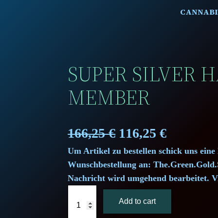
CANNABI
SUPER SILVER H
MEMBER
O
C
166,25
€
116,25
€
Um Artikel zu bestellen schick uns eine
r
u
Wunschbestellung an: The.Green.Gol
i
r
Nachricht wird umgehend bearbeitet. V
S
g
r
Add to cart
u