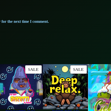
 for the next time I comment.
ODUCT
PRODUCT
PRODUCT
SALE
SALE
ON
ON
LE
SALE
SALE