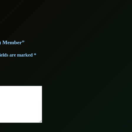
.
5g) Member”
ields are marked
*