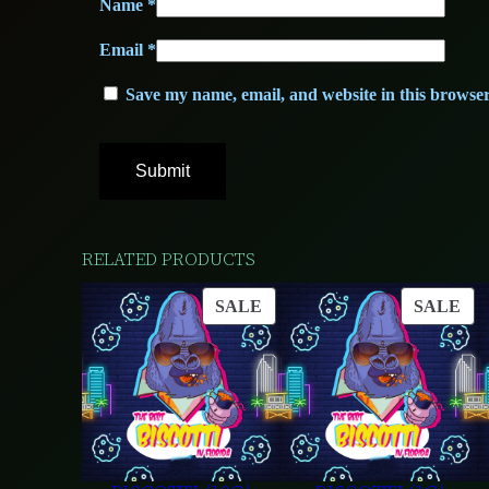
Name
*
Email
*
Save my name, email, and website in this browser
RELATED PRODUCTS
PRODUCT
PR
SALE
SALE
ON
ON
SALE
SA