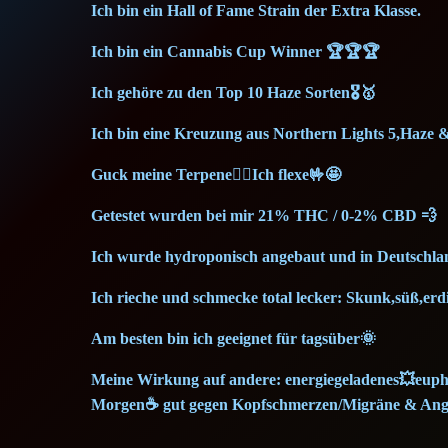
Ich bin ein Hall of Fame Strain der Extra Klasse.
Ich bin ein Cannabis Cup Winner 🏆🏆🏆
Ich gehöre zu den Top 10 Haze Sorten🎖️🥇
Ich bin eine Kreuzung aus Northern Lights 5,Haze 
Guck meine Terpene🙂‍↕️Ich flexe🤟🤩
Getestet wurden bei mir 21% THC / 0-2% CBD 💨
Ich wurde hydroponisch angebaut und in Deutschlan
Ich rieche und schmecke total lecker: Skunk,süß,erd
Am besten bin ich geeignet für tagsüber🌞
Meine Wirkung auf andere: energiegeladenes💥eupho
Morgen☕ gut gegen Kopfschmerzen/Migräne & Angst