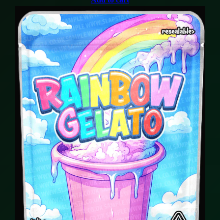
was:
is:
141,00 €.
129,75 €.