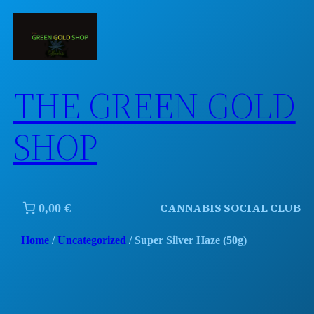
Skip
to
content
THE GREEN GOLD
SHOP
CANNABIS SOCIAL CLUB
0,00 €
Home
/
Uncategorized
/ Super Silver Haze (50g)