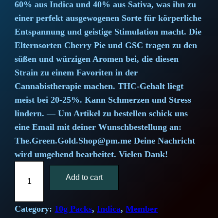
60% aus Indica und 40% aus Sativa, was ihn zu
i
e
einer perfekt ausgewogenen Sorte für körperliche
Entspannung und geistige Stimulation macht. Die
n
n
Elternsorten Cherry Pie und GSC tragen zu den
a
t
süßen und würzigen Aromen bei, die diesen
Strain zu einem Favoriten in der
l
p
Cannabistherapie machen. THC-Gehalt liegt
meist bei 20-25%. Kann Schmerzen und Stress
p
r
lindern. — Um Artikel zu bestellen schick uns
r
i
eine Email mit deiner Wunschbestellung an:
The.Green.Gold.Shop@pm.me Deine Nachricht
i
c
wird umgehend bearbeitet. Vielen Dank!
c
e
W
Add to cart
e
e
i
d
w
s
d
Category:
10g Packs
, 
Indica
, 
Member