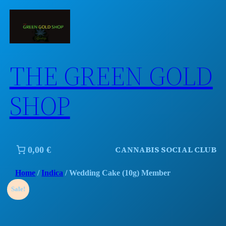
Skip
to
content
THE GREEN GOLD
SHOP
CANNABIS SOCIAL CLUB
0,00 €
Home
/
Indica
/ Wedding Cake (10g) Member
Sale!