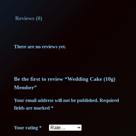
i
a
:
n
Reviews (0)
g
s
6
C
:
9
a
k
8
,
There are no reviews yet.
e
9
0
(
1
,
0
0
Be the first to review “Wedding Cake (10g)
0
g
Member”
)
0
€
Your email address will not be published.
Required
M
fields are marked
*
e
.
m
€
Your rating
*
b