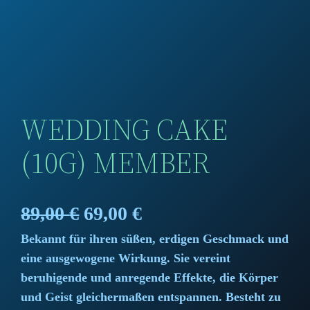
WEDDING CAKE
(10G) MEMBER
O
C
89,00
€
69,00
€
Bekannt für ihren süßen, erdigen Geschmack und
r
u
eine ausgewogene Wirkung. Sie vereint
i
r
beruhigende und anregende Effekte, die Körper
und Geist gleichermaßen entspannen. Besteht zu
g
r