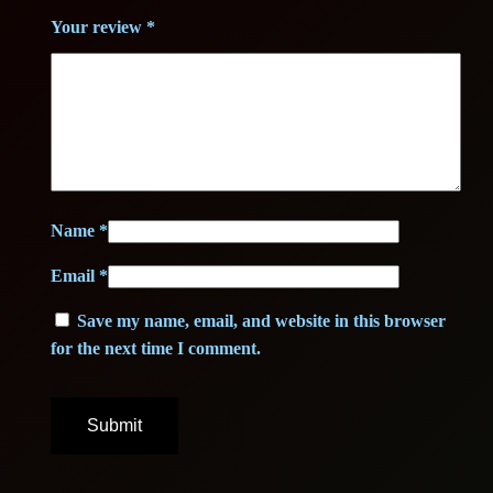
e
.
Your review
*
r
q
u
a
n
t
i
Name
*
t
Email
*
y
Save my name, email, and website in this browser
for the next time I comment.