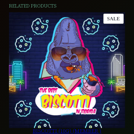
RELATED PRODUCTS
PROD
SALE
ON
SALE
BISCOTTI (10G) (MEMBER )