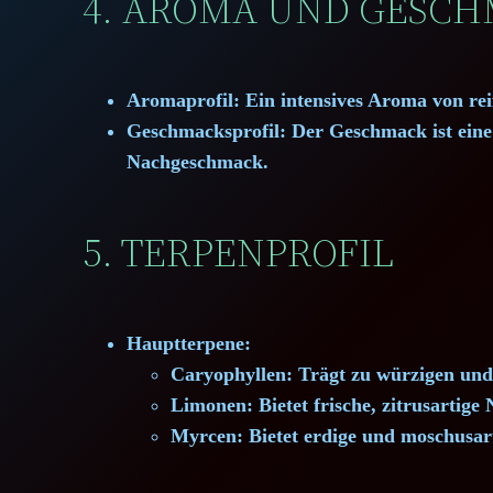
4. AROMA UND GESC
Aromaprofil:
Ein intensives Aroma von rei
Geschmacksprofil:
Der Geschmack ist eine
Nachgeschmack.
5. TERPENPROFIL
Hauptterpene:
Caryophyllen:
Trägt zu würzigen und
Limonen:
Bietet frische, zitrusartig
Myrcen:
Bietet erdige und moschusar