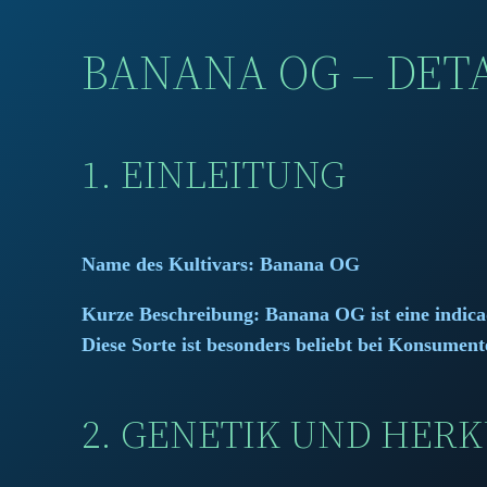
was:
is:
166,25 €.
116,25 €.
BANANA OG – DETA
1. EINLEITUNG
Name des Kultivars:
Banana OG
Kurze Beschreibung:
Banana OG ist eine indica
Diese Sorte ist besonders beliebt bei Konsumen
2. GENETIK UND HER