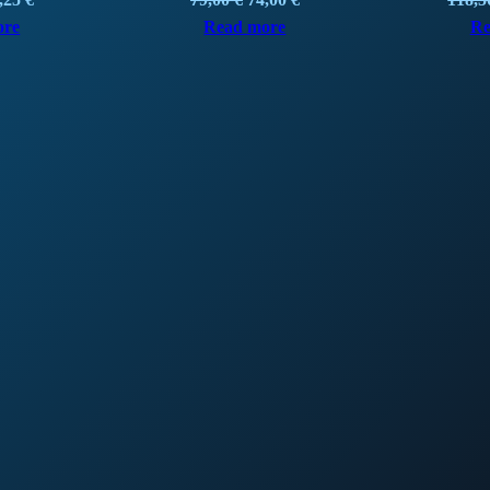
ice
price
price
price
ore
Read more
Re
s:
is:
was:
is:
,50 €.
38,25 €.
79,00 €.
74,00 €.