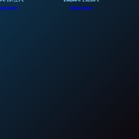
price
price
price
price
ad more
Read more
was:
is:
was:
is:
118,50 €.
107,25 €.
158,00 €.
138,00 €.