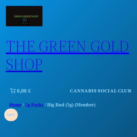
Skip
to
content
THE GREEN GOLD
SHOP
CANNABIS SOCIAL CLUB
0,00 €
Home
/
5g Packs
/ Big Bud (5g) (Member)
Sale!