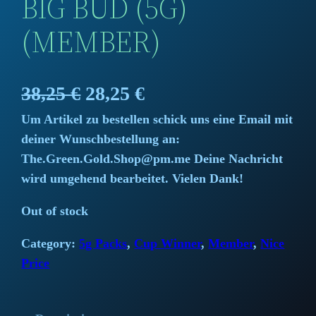
BIG BUD (5G)
(MEMBER)
O
C
38,25
€
28,25
€
Um Artikel zu bestellen schick uns eine Email mit
r
u
deiner Wunschbestellung an:
i
r
The.Green.Gold.Shop@pm.me Deine Nachricht
wird umgehend bearbeitet. Vielen Dank!
g
r
Out of stock
i
e
Category:
5g Packs
, 
Cup Winner
, 
Member
, 
Nice
n
n
Price
a
t
l
p