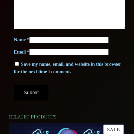
Name
*
Email
*
Save my name, email, and website in this browser
for the next time I comment.
RELATED PRODUCTS
PROD
SALE