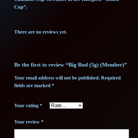
8
2
Cup”.
,
5
There are no reviews yet.
2
5
€
.
Be the first to review “Big Bud (5g) (Member)”
€
Your email address will not be published.
Required
fields are marked
*
.
Your rating
*
Your review
*