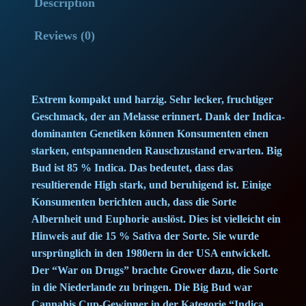
Description
p
r
Reviews (0)
r
i
i
c
Extrem kompakt und harzig. Sehr lecker, fruchtiger
c
e
Geschmack, der an Melasse erinnert. Dank der Indica-
dominanten Genetiken können Konsumenten einen
e
i
starken, entspannenden Rauschzustand erwarten. Big
Bud ist 85 % Indica. Das bedeutet, dass das
w
s
resultierende High stark, und beruhigend ist. Einige
a
:
Konsumenten berichten auch, dass die Sorte
Albernheit und Euphorie auslöst. Dies ist vielleicht ein
s
2
Hinweis auf die 15 % Sativa der Sorte. Sie wurde
ursprünglich in den 1980ern in der USA entwickelt.
:
8
Der “War on Drugs” brachte Grower dazu, die Sorte
in die Niederlande zu bringen. Die Big Bud war
3
,
Cannabis Cup-Gewinner in der Kategorie “Indica