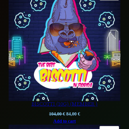
ON
SALE
BISCOTTI (10G) (MEMBER )
Original
Current
104,00
€
84,00
€
price
price
Add to cart
was:
is: