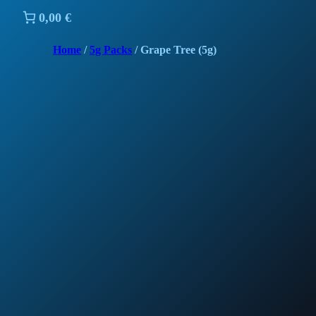
0,00 €
Home
/
5g Packs
/ Grape Tree (5g)