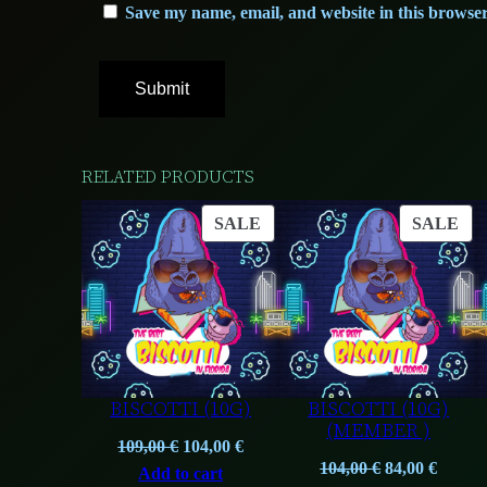
Save my name, email, and website in this browser
RELATED PRODUCTS
PRODUCT
PR
SALE
SALE
ON
ON
SALE
SA
BISCOTTI (10G)
BISCOTTI (10G)
(MEMBER )
Original
Current
109,00
€
104,00
€
Original
Curre
104,00
€
84,00
€
price
price
Add to cart