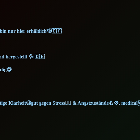
in nur hier erhältlich🫡🇨🇦
d hergestellt 💦 🇩🇪
rdig😋
tige Klarheit🧐gut gegen Stress💆‍♂️ & Angstzustände💪🚫, medical