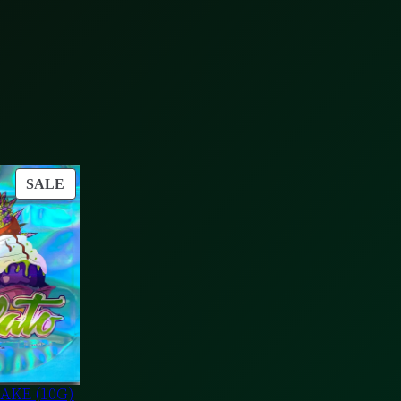
PRODUCT
SALE
ON
SALE
AKE (10G)