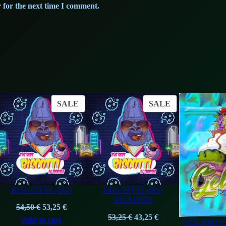
 for the next time I comment.
ODUCT
PRODUCT
PRODUCT
SALE
SALE
ON
ON
LE
SALE
SALE
BISCOTTI (5G)
BISCOTTI (5G)
MEMBER
Original
Current
54,50
€
53,25
€
nt
Original
Current
53,25
€
43,25
€
price
price
Add to cart
GELATO C