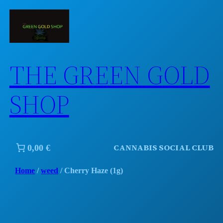
Skip
to
content
THE GREEN GOLD
SHOP
CANNABIS SOCIAL CLUB
0,00 €
Home
/
weed
/ Cherry Haze (1g)