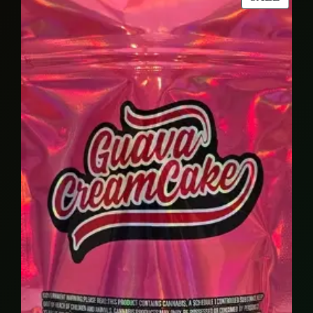
109,00 €.
104,00 €.
ON
SALE