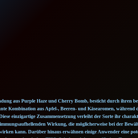
a
t
l
p
p
r
r
i
i
c
c
e
e
i
bindung aus Purple Haze und Cherry Bomb, besticht durch ihren
w
s
sante Kombination aus Apfel-, Beeren- und Käsearomen, während 
iese einzigartige Zusammensetzung verleiht der Sorte ihr charakt
a
:
immungsaufhellenden Wirkung, die möglicherweise bei der Bewäl
irken kann. Darüber hinaus erwähnen einige Anwender eine pote
s
2