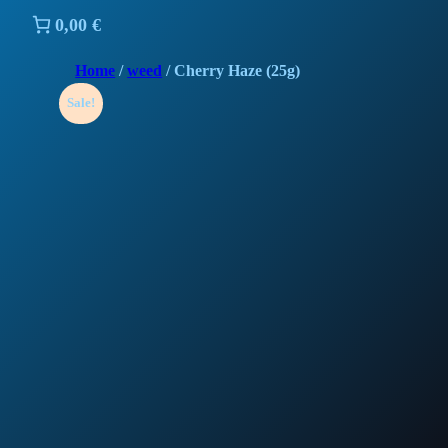
0,00 €
Home
/
weed
/ Cherry Haze (25g)
Sale!