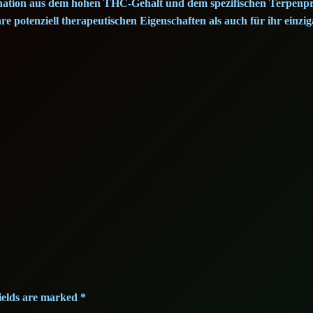
ination aus dem hohen THC-Gehalt und dem spezifischen Terpenp
:
4
e potenziell therapeutischen Eigenschaften als auch für ihr einzig
2
1
7
,
2
2
,
5
5
0
€
.
€
.
ields are marked
*