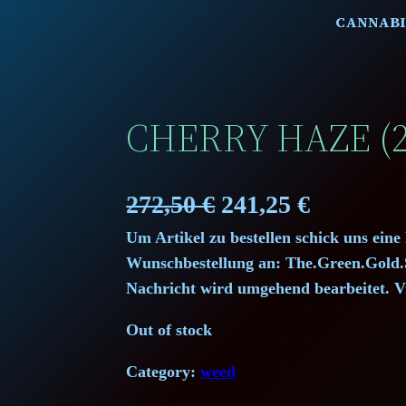
CANNABI
CHERRY HAZE (2
O
C
272,50
€
241,25
€
Um Artikel zu bestellen schick uns eine
r
u
Wunschbestellung an: The.Green.Gol
i
r
Nachricht wird umgehend bearbeitet. V
g
r
Out of stock
i
e
Category:
weed
n
n