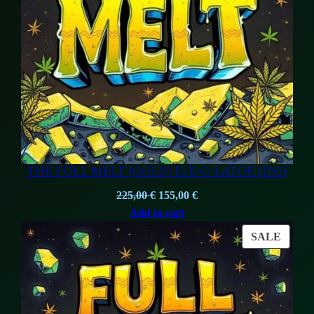
THE FULL MELT (GOLD) ICE-O-LATOR (15G)
Original
Current
225,00
€
155,00
€
price
price
Add to cart
was:
is:
PROD
SALE
225,00 €.
155,00 €.
ON
SALE