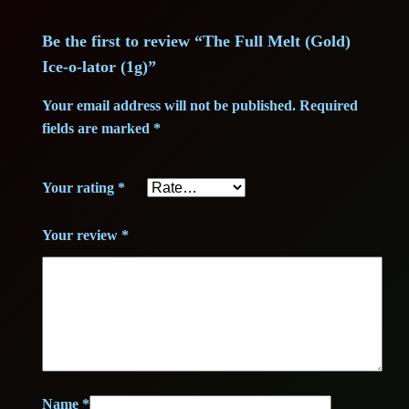
l
a
Be the first to review “The Full Melt (Gold)
t
Ice-o-lator (1g)”
o
r
Your email address will not be published.
Required
fields are marked
*
(
1
g
Your rating
*
)
q
Your review
*
u
a
n
t
i
t
Name
*