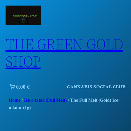
Skip
to
content
THE GREEN GOLD
SHOP
CANNABIS SOCIAL CLUB
0,00 €
Home
/
Ice-o-lator (Full Melt)
/ The Full Melt (Gold) Ice-
o-lator (1g)