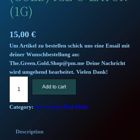
(1G)
15,00
€
Um Artikel zu bestellen schick uns eine Email mit
deiner Wunschbestellung an:
The.Green.Gold.Shop@pm.me Deine Nachricht
wird umgehend bearbeitet. Vielen Dank!
T
Add to cart
h
e
F
Category:
Ice-o-lator (Full Melt)
u
l
Description
l