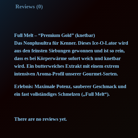
M
Reviews (0)
e
l
t
Full Melt – “Premium Gold” (knetbar)
(
Das Nonplusultra für Kenner. Dieses Ice-O-Lator wird
G
aus den feinsten Siebungen gewonnen und ist so rein,
o
dass es bei Körperwärme sofort weich und knetbar
l
wird. Ein butterweiches Extrakt mit einem extrem
d
intensiven Aroma-Profil unserer Gourmet-Sorten.
)
Erlebnis: Maximale Potenz, sauberer Geschmack und
I
ein fast vollständiges Schmelzen („Full Melt“).
c
e
-
There are no reviews yet.
o
-