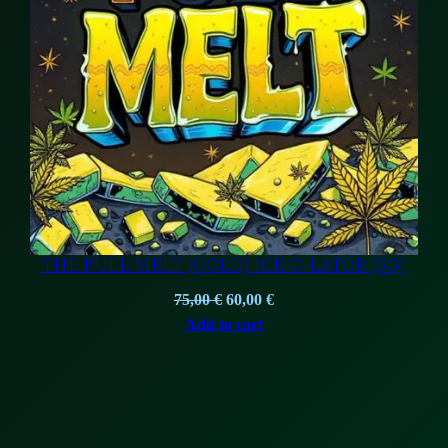
THE FULL MELT (GOLD) ICE-O-LATOR (5G)
Original
Current
75,00
€
60,00
€
price
price
Add to cart
was:
is:
75,00 €.
60,00 €.