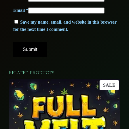
y
Email
*
Save my name, email, and website in this browser
for the next time I comment.
RELATED PRODUCTS
PROD
SALE
ON
SALE