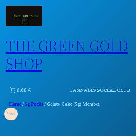
Skip
to
content
THE GREEN GOLD
SHOP
CANNABIS SOCIAL CLUB
0,00 €
Home
/
5g Packs
/ Gelato Cake (5g) Member
Sale!