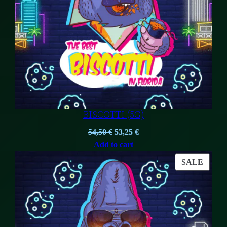
BISCOTTI (5G)
Original
Current
54,50
€
53,25
€
price
price
Add to cart
was:
is:
PROD
SALE
54,50 €.
53,25 €.
ON
SALE