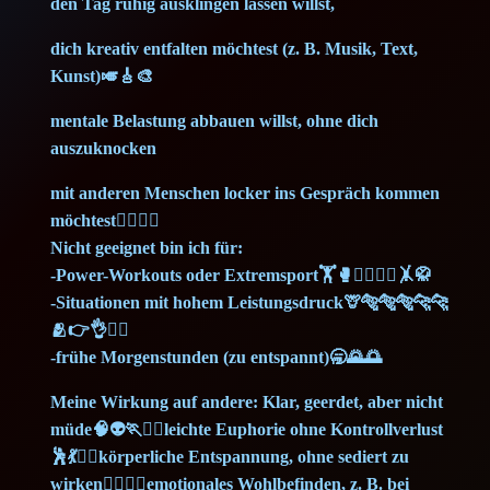
den Tag ruhig ausklingen lassen willst,
dich kreativ entfalten möchtest (z. B. Musik, Text,
Kunst)🎺🎸🎨
mentale Belastung abbauen willst, ohne dich
auszuknocken
mit anderen Menschen locker ins Gespräch kommen
möchtest🙋‍♀️🙋‍♂️
Nicht geeignet bin ich für:
-Power-Workouts oder Extremsport🏋️🥊🏊‍♀️🤼‍♀️🤸🥋
-Situationen mit hohem Leistungsdruck🦒🐅🐅🐅🐆🐆
🫂👉👌👨‍⚕️
-frühe Morgenstunden (zu entspannt)🥱🌄🌅
Meine Wirkung auf andere: Klar, geerdet, aber nicht
müde🧠👽🏃🏃‍♀️leichte Euphorie ohne Kontrollverlust
🕺💃🏌️‍♂️körperliche Entspannung, ohne sediert zu
wirken🧘‍♀️🧘‍♂️emotionales Wohlbefinden, z. B. bei