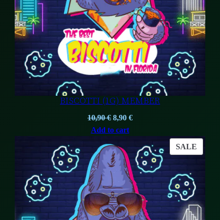
BISCOTTI (1G) MEMBER
Original
Current
10,90
€
8,90
€
price
price
Add to cart
was:
is:
PROD
SALE
10,90 €.
8,90 €.
ON
SALE