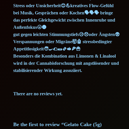
Stress oder Unsicherheit😊💪kreatives Flow-Gefühl
bei Musik, Gesprächen oder Kochen🗣️🗣️🗣️ bringe
das perfekte Gleichgewicht zwischen Innenruhe und
Außenfokus🌝🌚
gut gegen leichten Stimmungstiefs😥😞oder Ängsten😨
Verspannungen oder Migräne🤯🤖 stressbedingter
Appetitlosigkeit🧑‍🍳🌮🌯🫔🥪🍕🍟
Besonders die Kombination aus Limonen & Linalool
wird in der Cannabisforschung mit angstlösender und
stabilisierender Wirkung assoziiert.
There are no reviews yet.
Be the first to review “Gelato Cake (5g)