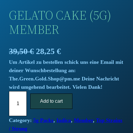
GELATO CAKE (5G)
MEMBER
O
C
39,50
€
28,25
€
Um Artikel zu bestellen schick uns eine Email mit
r
u
deiner Wunschbestellung an:
i
r
The.Green.Gold.Shop@pm.me Deine Nachricht
wird umgehend bearbeitet. Vielen Dank!
g
r
G
i
Add to cart
e
e
l
n
n
a
Category:
5g Packs
, 
Indica
, 
Member
, 
Top Strains
a
t
t
/ Strong