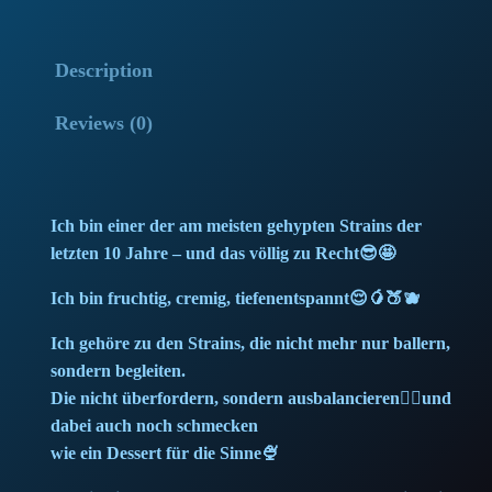
o
l
p
C
Description
a
p
r
k
Reviews (0)
r
i
e
(
i
c
5
c
e
Ich bin einer der am meisten gehypten Strains der
g
letzten 10 Jahre – und das völlig zu Recht😎🤩
)
e
i
M
Ich bin fruchtig, cremig, tiefenentspannt😌🥭🍑🫐
w
s
e
Ich gehöre zu den Strains, die nicht mehr nur ballern,
m
a
:
sondern begleiten.
b
Die nicht überfordern, sondern ausbalancieren🧘‍♀️und
e
s
2
dabei auch noch schmecken
r
wie ein Dessert für die Sinne🍨
:
8
q