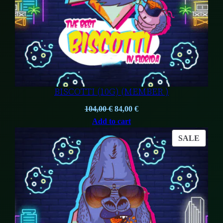
BISCOTTI (10G) (MEMBER )
Original
Current
104,00
€
84,00
€
price
price
Add to cart
was:
is:
PROD
SALE
104,00 €.
84,00 €.
ON
SALE