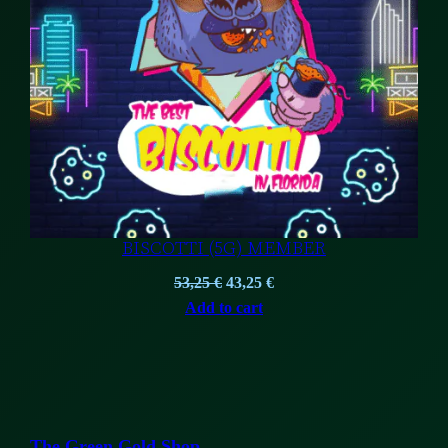
BISCOTTI (5G) MEMBER
Original
Current
53,25
€
43,25
€
price
price
Add to cart
was:
is:
53,25 €.
43,25 €.
The Green Gold Shop