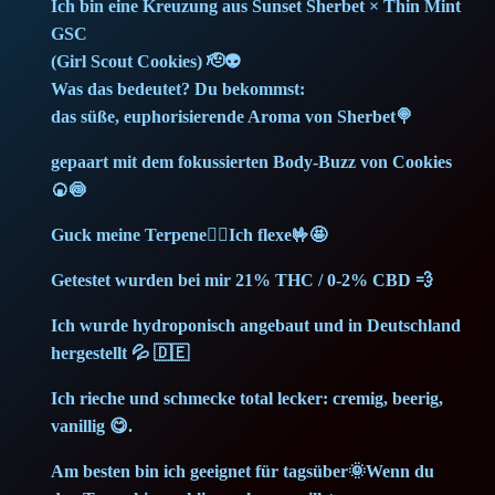
Ich bin eine Kreuzung aus Sunset Sherbet × Thin Mint
u
3
,
GSC
a
(Girl Scout Cookies) 🫡👽
9
2
n
Was das bedeutet? Du bekommst:
t
,
5
das süße, euphorisierende Aroma von Sherbet🍭
i
gepaart mit dem fokussierten Body-Buzz von Cookies
5
t
🍘🍥
y
0
€
Guck meine Terpene🙂‍↕️Ich flexe🤟🤩
.
Getestet wurden bei mir 21% THC / 0-2% CBD 💨
€
Ich wurde hydroponisch angebaut und in Deutschland
hergestellt 💦 🇩🇪
.
Ich rieche und schmecke total lecker: cremig, beerig,
vanillig 😋.
Am besten bin ich geeignet für tagsüber🌞Wenn du