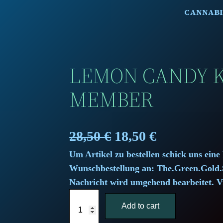
CANNABI
LEMON CANDY K
MEMBER
O
C
28,50
€
18,50
€
Um Artikel zu bestellen schick uns eine
r
u
Wunschbestellung an: The.Green.Gol
i
r
Nachricht wird umgehend bearbeitet. V
L
g
r
Add to cart
e