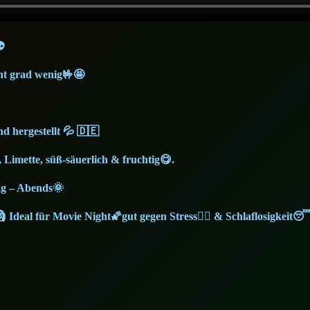

cht grad wenig🤟🤩
d hergestellt 💦 🇩🇪
 Limette, süß-säuerlich & fruchtig😋.
ag – Abends🌞
 Ideal für Movie Night🌠gut gegen Stress💆‍♂️ & Schlaflosigkeit