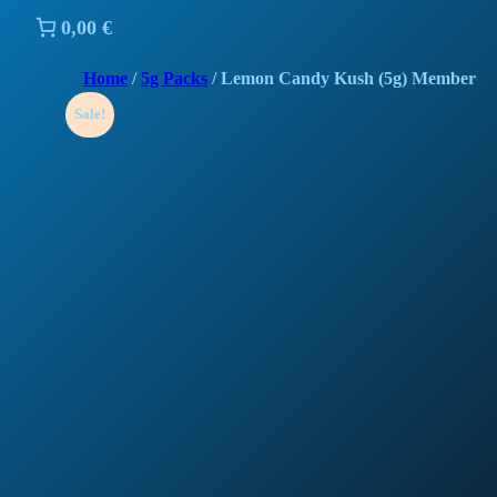
0,00 €
Home
/
5g Packs
/ Lemon Candy Kush (5g) Member
Sale!