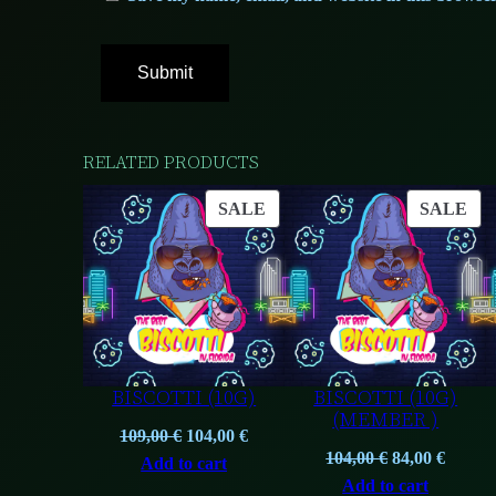
RELATED PRODUCTS
PRODUCT
PR
SALE
SALE
ON
ON
SALE
SA
BISCOTTI (10G)
BISCOTTI (10G)
(MEMBER )
Original
Current
109,00
€
104,00
€
Original
Curre
104,00
€
84,00
€
price
price
Add to cart
price
price
Add to cart
was:
is: