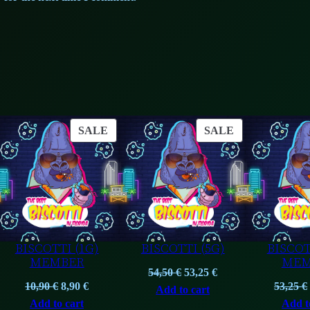
ODUCT
PRODUCT
PRODUCT
SALE
SALE
ON
ON
LE
SALE
SALE
BISCOTTI (1G)
BISCOTTI (5G)
BISCOT
MEMBER
MEM
Original
Current
54,50
€
53,25
€
nt
Original
Current
10,90
€
8,90
€
53,25
€
price
price
Add to cart
price
price
Add to cart
Add t
was:
is: