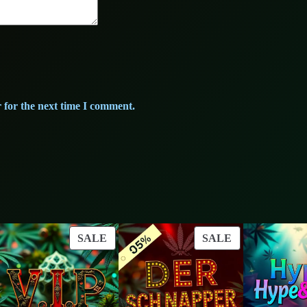
y
 for the next time I comment.
ODUCT
PRODUCT
PRODUCT
SALE
SALE
ON
ON
LE
SALE
SALE