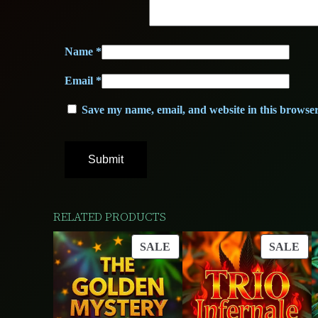
Name
*
Email
*
Save my name, email, and website in this browser
RELATED PRODUCTS
PRODUCT
PR
SALE
SALE
ON
ON
SALE
SA