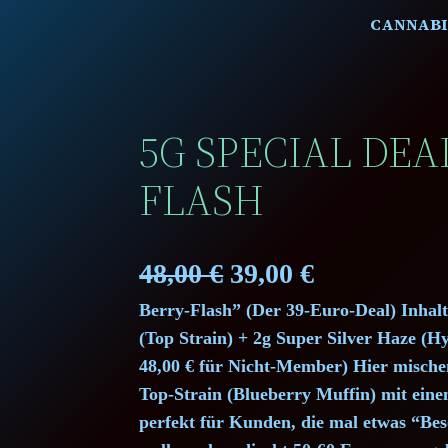
CANNABI
5G SPECIAL DEA
FLASH
O
C
48,00
€
39,00
€
Berry-Flash” (Der 39-Euro-Deal) Inhal
r
u
(Top Strain) + 2g Super Silver Haze (Hyp
i
r
48,00 € für Nicht-Member) Hier mische
Top-Strain (Blueberry Muffin) mit einem
g
r
perfekt für Kunden, die mal etwas “Be