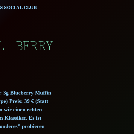
S SOCIAL CLUB
L – BERRY
t: 3g Blueberry Muffin
e) Preis: 39 € (Statt
n wir einen echten
 Klassiker. Es ist
sonderes” probieren