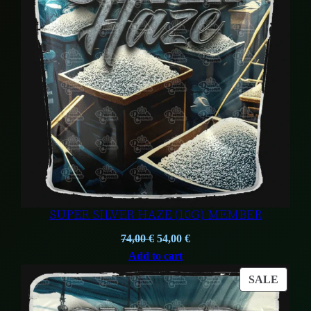
SUPER SILVER HAZE (10G) MEMBER
Original
Current
74,00
€
54,00
€
price
price
Add to cart
was:
is:
PROD
SALE
74,00 €.
54,00 €.
ON