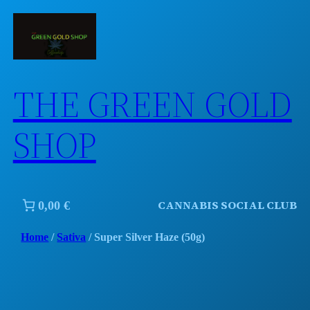
Skip
to
content
THE GREEN GOLD
SHOP
CANNABIS SOCIAL CLUB
0,00 €
Home
/
Sativa
/ Super Silver Haze (50g)