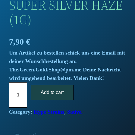
SUPER SILVER HAZE
(1G)
7,90
€
Um Artikel zu bestellen schick uns eine Email mit
deiner Wunschbestellung an:
The.Green.Gold.Shop@pm.me Deine Nachricht
wird umgehend bearbeitet. Vielen Dank!
S
Add to cart
u
p
e
Category:
Hype Strains
, 
Sativa
r
S