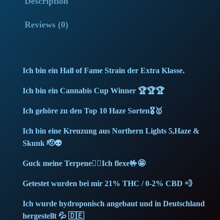
Description
i
l
Reviews (0)
v
e
r
Ich bin ein Hall of Fame Strain der Extra Klasse.
H
a
Ich bin ein Cannabis Cup Winner 🏆🏆🏆
z
Ich gehöre zu den Top 10 Haze Sorten🎖️🥇
e
(
Ich bin eine Kreuzung aus Northern Lights 5,Haze &
1
Skunk 🫡👽
g
Guck meine Terpene🙂‍↕️Ich flexe🤟🤩
)
q
Getestet wurden bei mir 21% THC / 0-2% CBD 💨
u
Ich wurde hydroponisch angebaut und in Deutschland
a
hergestellt 💦 🇩🇪