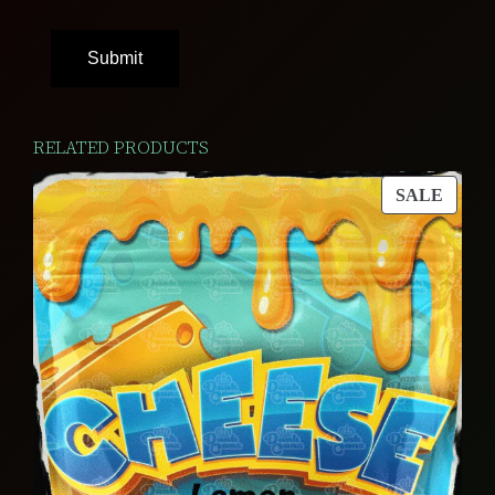
RELATED PRODUCTS
PROD
SALE
ON
SALE