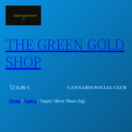
Skip
to
content
THE GREEN GOLD
SHOP
CANNABIS SOCIAL CLUB
0,00 €
Home
/
Sativa
/ Super Silver Haze (1g)