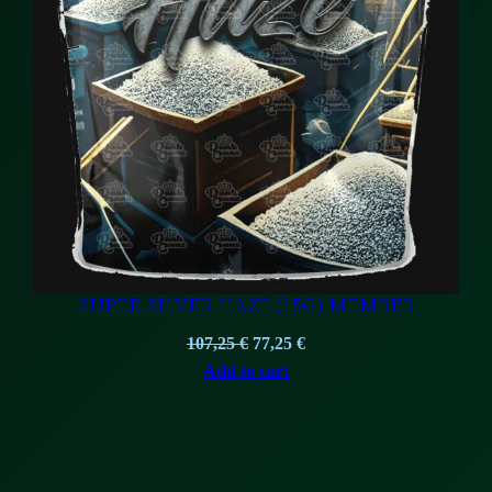
SUPER SILVER HAZE (15G) MEMBER
Original
Current
107,25
€
77,25
€
price
price
Add to cart
was:
is:
107,25 €.
77,25 €.