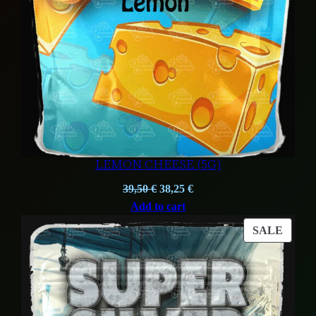
LEMON CHEESE (5G)
Original
Current
39,50
€
38,25
€
price
price
Add to cart
was:
is:
PROD
SALE
39,50 €.
38,25 €.
ON
SALE