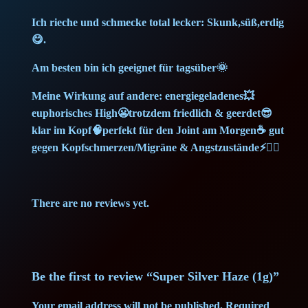
n
t
Ich rieche und schmecke total lecker: Skunk,süß,erdig
😋.
i
t
Am besten bin ich geeignet für tagsüber🌞
y
Meine Wirkung auf andere: energiegeladenes💥
euphorisches High😬trotzdem friedlich & geerdet😎
klar im Kopf🧠perfekt für den Joint am Morgen☕ gut
gegen Kopfschmerzen/Migräne & Angstzustände⚡💆‍♀️
There are no reviews yet.
Be the first to review “Super Silver Haze (1g)”
Your email address will not be published.
Required