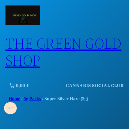
Skip
to
content
THE GREEN GOLD
SHOP
CANNABIS SOCIAL CLUB
0,00 €
Home
/
5g Packs
/ Super Silver Haze (5g)
Sale!