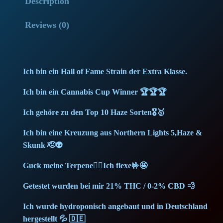
Description
i
l
p
r
Reviews (0)
v
r
i
e
r
i
c
Ich bin ein Hall of Fame Strain der Extra Klasse.
H
c
e
a
Ich bin ein Cannabis Cup Winner 🏆🏆🏆
z
e
i
Ich gehöre zu den Top 10 Haze Sorten🎖️🥇
e
w
s
(
Ich bin eine Kreuzung aus Northern Lights 5,Haze &
5
Skunk 🫡👽
a
:
g
Guck meine Terpene🙂‍↕️Ich flexe🤟🤩
)
s
3
q
Getestet wurden bei mir 21% THC / 0-2% CBD 💨
:
8
u
Ich wurde hydroponisch angebaut und in Deutschland
a
3
,
hergestellt 💦 🇩🇪