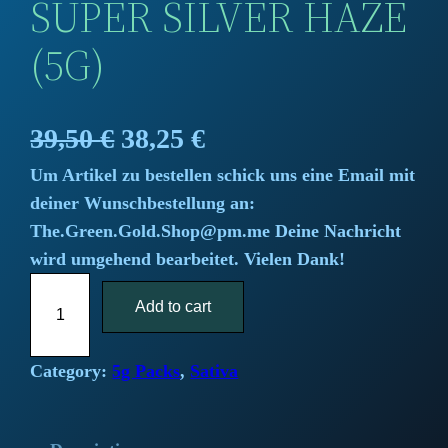
SUPER SILVER HAZE
(5G)
O
C
39,50
€
38,25
€
Um Artikel zu bestellen schick uns eine Email mit
r
u
deiner Wunschbestellung an:
i
r
The.Green.Gold.Shop@pm.me Deine Nachricht
wird umgehend bearbeitet. Vielen Dank!
g
r
S
i
Add to cart
e
u
p
n
n
e
Category:
5g Packs
, 
Sativa
a
t
r
S
l
p