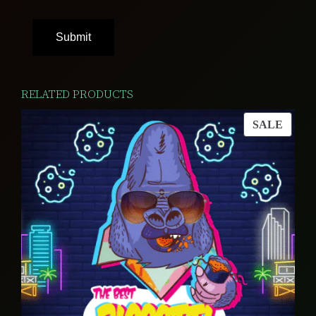
RELATED PRODUCTS
PROD
SALE
ON
SALE