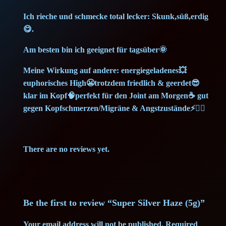
n
9
2
t
Ich rieche und schmecke total lecker: Skunk,süß,erdig
😋.
i
,
5
t
Am besten bin ich geeignet für tagsüber🌞
5
y
Meine Wirkung auf andere: energiegeladenes💥
0
€
euphorisches High😬trotzdem friedlich & geerdet😎
klar im Kopf🧠perfekt für den Joint am Morgen☕ gut
.
gegen Kopfschmerzen/Migräne & Angstzustände⚡💆‍♀️
€
.
There are no reviews yet.
Be the first to review “Super Silver Haze (5g)”
Your email address will not be published.
Required