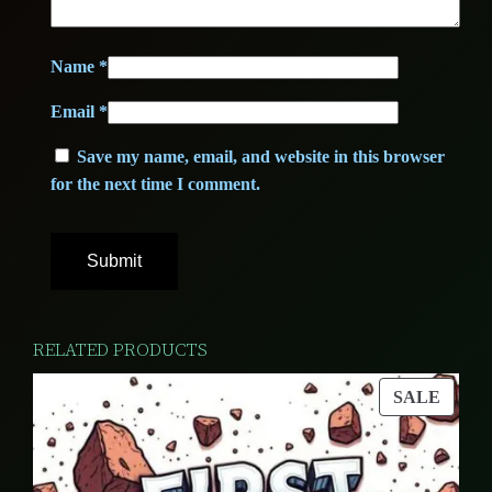
a
n
t
Name
*
i
Email
*
t
Save my name, email, and website in this browser
y
for the next time I comment.
RELATED PRODUCTS
PROD
SALE
ON
SALE