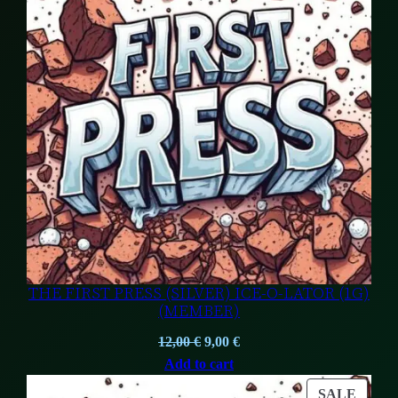
SALE
THE FIRST PRESS (SILVER) ICE-O-LATOR (1G)
(MEMBER)
Original
Current
12,00
€
9,00
€
price
price
Add to cart
was:
is:
PROD
SALE