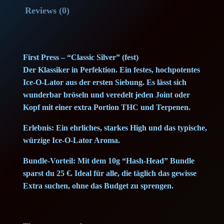
t
p
r
Reviews (0)
P
r
i
r
e
i
c
First Press – “Classic Silver” (fest)
s
c
e
Der Klassiker in Perfektion. Ein festes, hochpotentes
s
Ice-O-Lator aus der ersten Siebung. Es lässt sich
(
e
i
wunderbar bröseln und veredelt jeden Joint oder
S
Kopf mit einer extra Portion THC und Terpenen.
w
s
i
l
Erlebnis: Ein ehrliches, starkes High und das typische,
a
:
würzige Ice-O-Lator Aroma.
v
e
s
8
Bundle-Vorteil: Mit dem 10g “Hash-Head” Bundle
r
sparst du 25 €. Ideal für alle, die täglich das gewisse
:
5
)
Extra suchen, ohne das Budget zu sprengen.
I
1
,
c