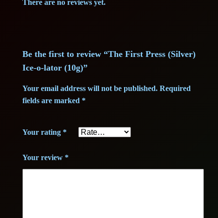
2
0
e
There are no reviews yet.
-
0
0
o
,
-
Be the first to review “The First Press (Silver)
l
0
€
Ice-o-lator (10g)”
a
t
0
.
Your email address will not be published.
Required
o
fields are marked
*
r
(
€
Your rating
*
1
.
0
Your review
*
g
)
q
u