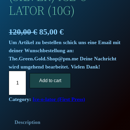
LATOR (10G)
O
C
120,00
€
85,00
€
Um Artikel zu bestellen schick uns eine Email mit
r
u
deiner Wunschbestellung an:
i
r
The.Green.Gold.Shop@pm.me Deine Nachricht
wird umgehend bearbeitet. Vielen Dank!
g
r
T
i
Add to cart
e
h
e
n
n
F
Category:
Ice-o-lator (First Press)
a
t
i
r
l
p
Description
s