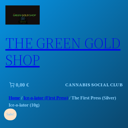
Skip
to
content
THE GREEN GOLD
SHOP
CANNABIS SOCIAL CLUB
0,00 €
Home
/
Ice-o-lator (First Press)
/ The First Press (Silver)
Ice-o-lator (10g)
Sale!