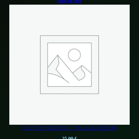
Add to cart
“G13 TOP SECRET C” (BLACK/GREEN)
25,00
€