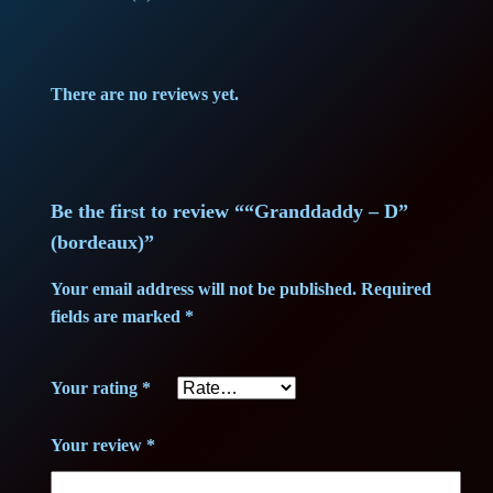
a
d
d
There are no reviews yet.
y
–
D
"
Be the first to review ““Granddaddy – D”
(
(bordeaux)”
b
Your email address will not be published.
Required
o
fields are marked
*
r
d
Your rating
*
e
a
Your review
*
u
x