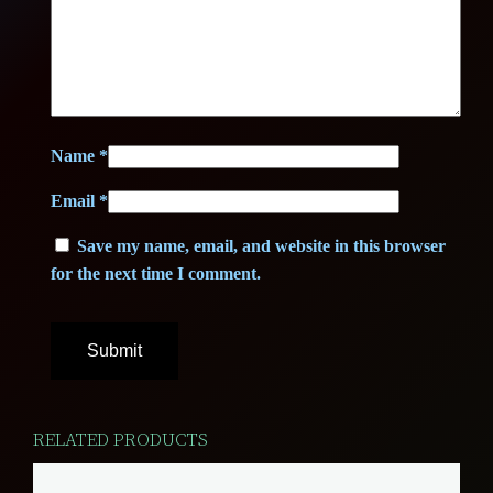
)
q
u
a
n
Name
*
t
Email
*
i
t
Save my name, email, and website in this browser
y
for the next time I comment.
RELATED PRODUCTS