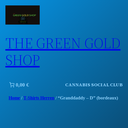
Skip
to
content
THE GREEN GOLD
SHOP
CANNABIS SOCIAL CLUB
0,00 €
Home
/
T-Shirts Herren
/ “Granddaddy – D” (bordeaux)