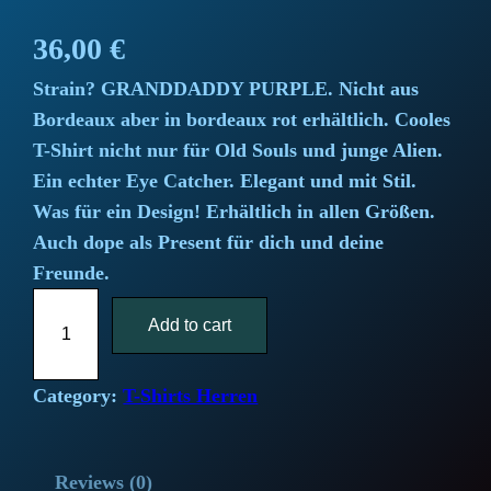
36,00
€
Strain? GRANDDADDY PURPLE. Nicht aus
Bordeaux aber in bordeaux rot erhältlich. Cooles
T-Shirt nicht nur für Old Souls und junge Alien.
Ein echter Eye Catcher. Elegant und mit Stil.
Was für ein Design! Erhältlich in allen Größen.
Auch dope als Present für dich und deine
Freunde.
"
Add to cart
G
r
a
Category:
T-Shirts Herren
n
d
Reviews (0)
d