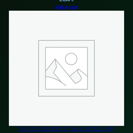
Add to cart
“G13 TOP SECRET D” (BLACK/YELLOW)