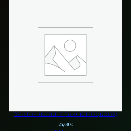
“G13 TOP SECRET B” (BLACK/TURQUOISE)
25,00
€