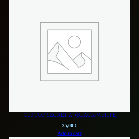
“G13 TOP SECRET A” (BLACK/WHITE)
25,00
€
Add to cart