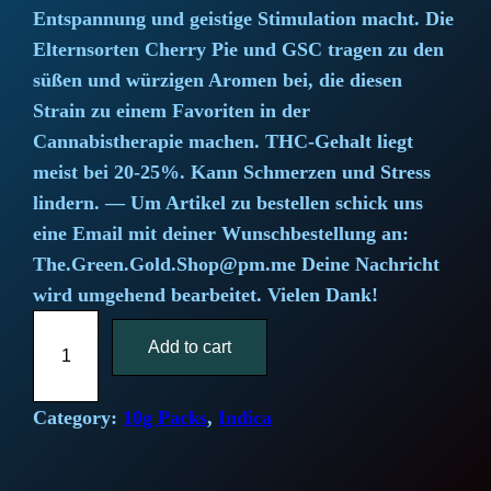
Entspannung und geistige Stimulation macht. Die
n
n
Elternsorten Cherry Pie und GSC tragen zu den
a
t
süßen und würzigen Aromen bei, die diesen
Strain zu einem Favoriten in der
l
p
Cannabistherapie machen. THC-Gehalt liegt
meist bei 20-25%. Kann Schmerzen und Stress
p
r
lindern. — Um Artikel zu bestellen schick uns
r
i
eine Email mit deiner Wunschbestellung an:
The.Green.Gold.Shop@pm.me Deine Nachricht
i
c
wird umgehend bearbeitet. Vielen Dank!
c
e
W
Add to cart
e
e
i
d
w
s
d
Category:
10g Packs
, 
Indica
i
a
:
n