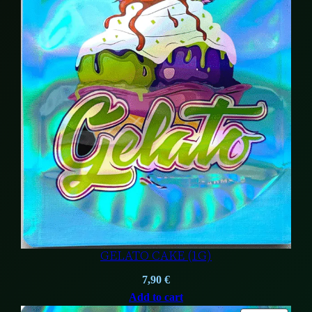
GELATO CAKE (1G)
7,90
€
Add to cart