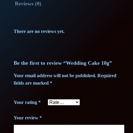
Reviews (0)
g
s
8
C
:
9
a
k
9
,
There are no reviews yet.
e
4
0
1
0
,
0
g
Be the first to review “Wedding Cake 10g”
0
q
Your email address will not be published.
Required
u
fields are marked
*
0
€
a
n
.
Your rating
*
t
€
i
Your review
*
t
.
y