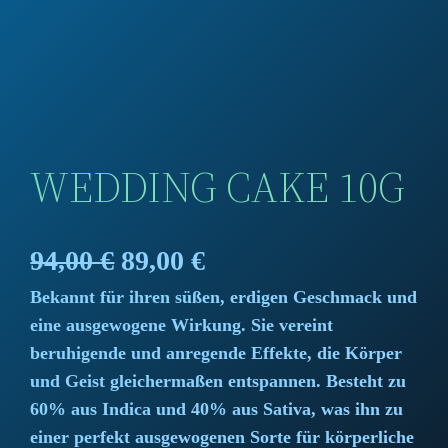
WEDDING CAKE 10G
O
C
94,00
€
89,00
€
Bekannt für ihren süßen, erdigen Geschmack und
r
u
eine ausgewogene Wirkung. Sie vereint
i
r
beruhigende und anregende Effekte, die Körper
und Geist gleichermaßen entspannen. Besteht zu
g
r
60% aus Indica und 40% aus Sativa, was ihn zu
i
e
einer perfekt ausgewogenen Sorte für körperliche