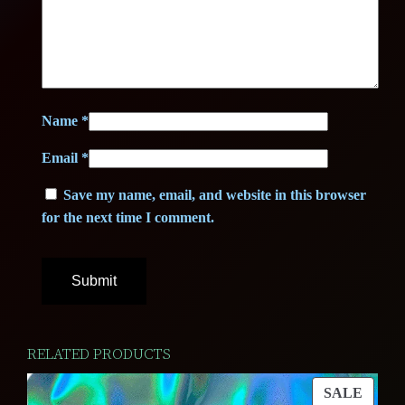
Name
*
Email
*
Save my name, email, and website in this browser
for the next time I comment.
RELATED PRODUCTS
PROD
SALE