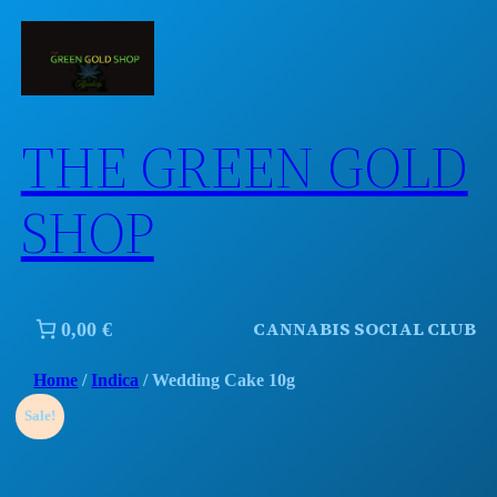
Skip
to
content
THE GREEN GOLD
SHOP
CANNABIS SOCIAL CLUB
0,00 €
Home
/
Indica
/ Wedding Cake 10g
Sale!