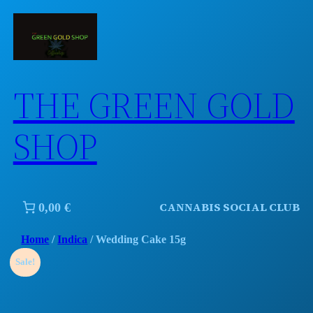
Skip
to
content
THE GREEN GOLD
SHOP
CANNABIS SOCIAL CLUB
0,00 €
Home
/
Indica
/ Wedding Cake 15g
Sale!