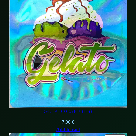
GELATO CAKE (1G)
7,90
€
Add to cart