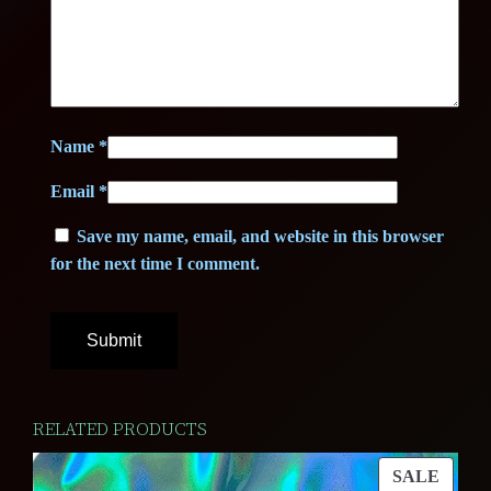
.
Name
*
Email
*
Save my name, email, and website in this browser
for the next time I comment.
RELATED PRODUCTS
PROD
SALE