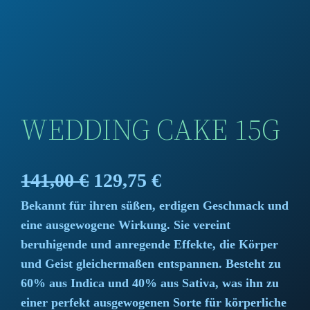
WEDDING CAKE 15G
O
C
141,00
€
129,75
€
Bekannt für ihren süßen, erdigen Geschmack und
r
u
eine ausgewogene Wirkung. Sie vereint
i
r
beruhigende und anregende Effekte, die Körper
und Geist gleichermaßen entspannen. Besteht zu
g
r
60% aus Indica und 40% aus Sativa, was ihn zu
i
e
einer perfekt ausgewogenen Sorte für körperliche