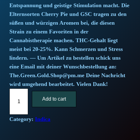
Entspannung und geistige Stimulation macht. Die
n
n
Elternsorten Cherry Pie und GSC tragen zu den
a
t
süßen und würzigen Aromen bei, die diesen
Strain zu einem Favoriten in der
l
p
Cannabistherapie machen. THC-Gehalt liegt
meist bei 20-25%. Kann Schmerzen und Stress
p
r
lindern. — Um Artikel zu bestellen schick uns
r
i
eine Email mit deiner Wunschbestellung an:
The.Green.Gold.Shop@pm.me Deine Nachricht
i
c
wird umgehend bearbeitet. Vielen Dank!
c
e
W
Add to cart
e
e
i
d
w
s
d
Category:
Indica
i
a
:
n