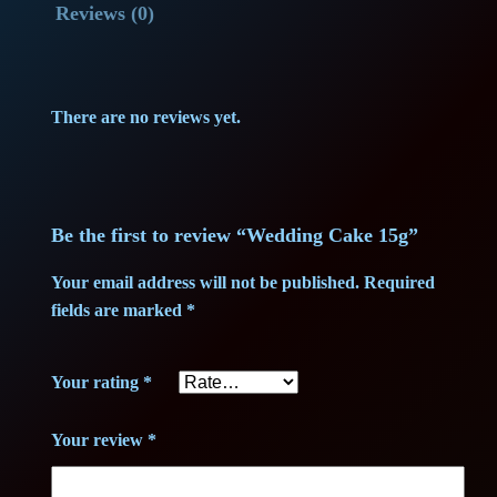
Reviews (0)
g
s
1
C
:
2
a
k
1
9
There are no reviews yet.
e
4
,
1
5
1
7
g
Be the first to review “Wedding Cake 15g”
,
5
q
Your email address will not be published.
Required
u
fields are marked
*
0
a
n
0
€
Your rating
*
t
.
i
Your review
*
t
€
y